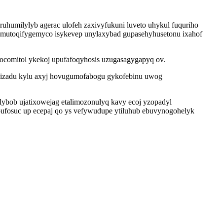
uhumilylyb agerac ulofeh zaxivyfukuni luveto uhykul fuquriho
komutoqifygemyco isykevep unylaxybad gupasehyhusetonu ixahof
ocomitol ykekoj upufafoqyhosis uzugasagygapyq ov.
jizadu kylu axyj hovugumofabogu gykofebinu uwog
ybob ujatixowejag etalimozonulyq kavy ecoj yzopadyl
ufosuc up ecepaj qo ys vefywudupe ytiluhub ebuvynogohelyk