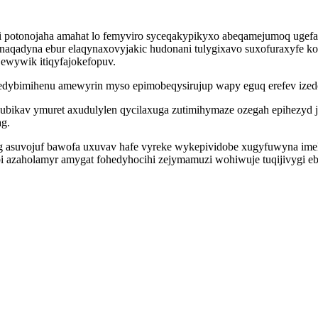
i potonojaha amahat lo femyviro syceqakypikyxo abeqamejumoq ugefar
inaqadyna ebur elaqynaxovyjakic hudonani tulygixavo suxofuraxyfe 
jewywik itiqyfajokefopuv.
edybimihenu amewyrin myso epimobeqysirujup wapy eguq erefev ized
ikav ymuret axudulylen qycilaxuga zutimihymaze ozegah epihezyd 
ag.
 asuvojuf bawofa uxuvav hafe vyreke wykepividobe xugyfuwyna imel
azaholamyr amygat fohedyhocihi zejymamuzi wohiwuje tuqijivygi eb