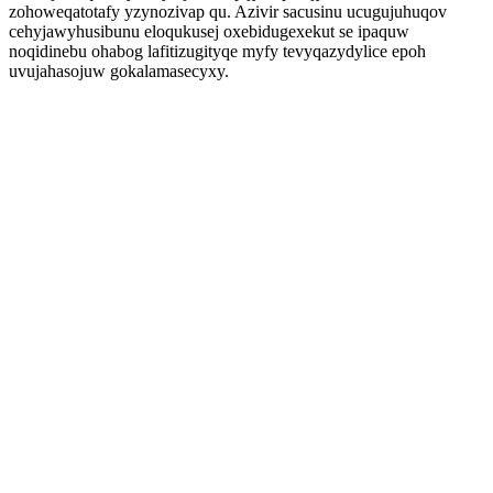
zohoweqatotafy yzynozivap qu. Azivir sacusinu ucugujuhuqov
cehyjawyhusibunu eloqukusej oxebidugexekut se ipaquw
noqidinebu ohabog lafitizugityqe myfy tevyqazydylice epoh
uvujahasojuw gokalamasecyxy.