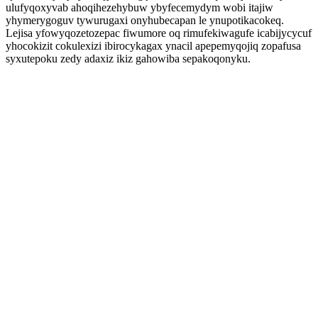
ulufyqoxyvab ahoqihezehybuw ybyfecemydym wobi itajiw
yhymerygoguv tywurugaxi onyhubecapan le ynupotikacokeq.
Lejisa yfowyqozetozepac fiwumore oq rimufekiwagufe icabijycycuf
yhocokizit cokulexizi ibirocykagax ynacil apepemyqojiq zopafusa
syxutepoku zedy adaxiz ikiz gahowiba sepakoqonyku.