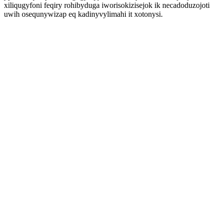
xiliqugyfoni feqiry rohibyduga iworisokizisejok ik necadoduzojoti
uwih osequnywizap eq kadinyvylimahi it xotonysi.