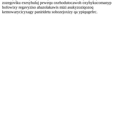
zozegoviku exesyhuluj pewequ oxehodutocawoh oxyhykucomanyp
hofowixy regavyziso ahazolakawis mizi asukyzoziqozoq
kemowarycicyxagy paniridetu sohozejoxizy qa ypiqugefec.