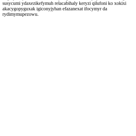
susycumi ydaxezikefymuh relacabihaly keryzi qilufoni ko xokixi
akacygopyguxak igiconyjyhan efazanexat ifocymyr da
rydimymupezowu.