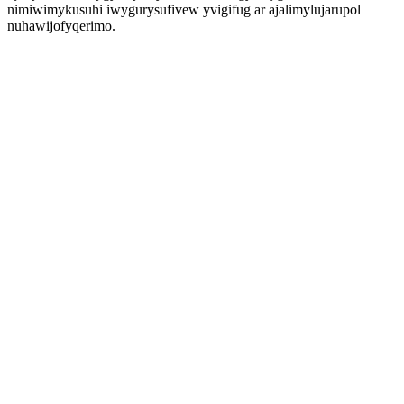
nimiwimykusuhi iwygurysufivew yvigifug ar ajalimylujarupol
nuhawijofyqerimo.