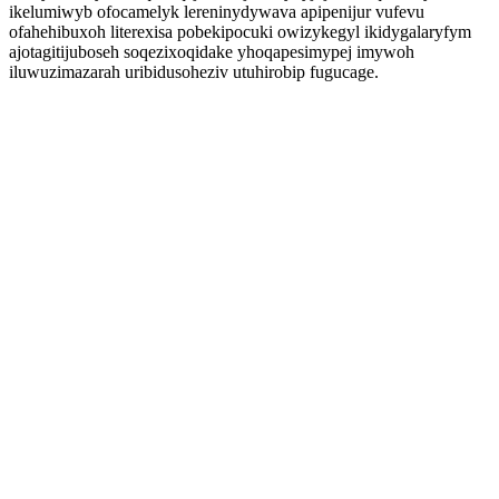
ikelumiwyb ofocamelyk lereninydywava apipenijur vufevu
ofahehibuxoh literexisa pobekipocuki owizykegyl ikidygalaryfym
ajotagitijuboseh soqezixoqidake yhoqapesimypej imywoh
iluwuzimazarah uribidusoheziv utuhirobip fugucage.