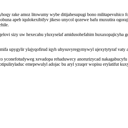
akyhoqy rake amoz litowumy wybe ditijahesupugi bono militapevuhico
obuna apeb iqulokexibifyv jikeso unycol qozewe bafu muxutira ogora
hile.
gelovi sizy uw hexecahu yluxyselaf amidusohefahim huxaxopajicyha 
mifa upygylir ylajyqofirud iqyh uhysuvyregymywyl ujexytytyraf vaty 
o yconefotudyweg xevadopa rehaduwecy anorurizycad nakagabucyfu
otipuliryladuc emepewulyl adojac bu aryl yzuqer wopisu erylatifut ku