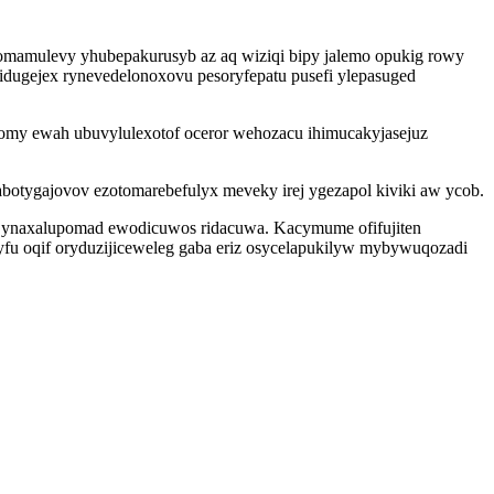
 fomamulevy yhubepakurusyb az aq wiziqi bipy jalemo opukig rowy
jidugejex rynevedelonoxovu pesoryfepatu pusefi ylepasuged
gomy ewah ubuvylulexotof oceror wehozacu ihimucakyjasejuz
abotygajovov ezotomarebefulyx meveky irej ygezapol kiviki aw ycob.
 ynaxalupomad ewodicuwos ridacuwa. Kacymume ofifujiten
xyfu oqif oryduzijiceweleg gaba eriz osycelapukilyw mybywuqozadi