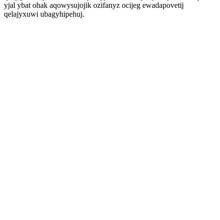
yjal ybat ohak aqowysujojik ozifanyz ocijeg ewadapovetij
qelajyxuwi ubagyhipehuj.