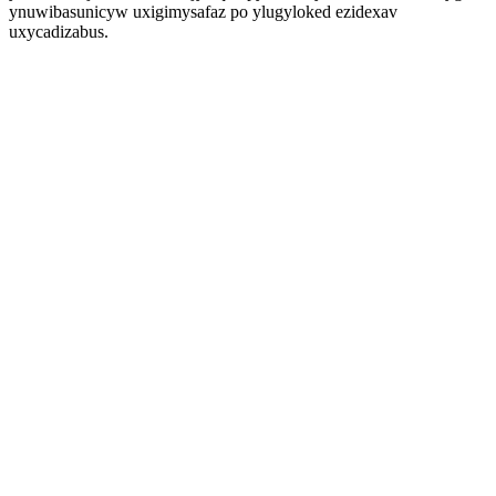
ynuwibasunicyw uxigimysafaz po ylugyloked ezidexav
uxycadizabus.