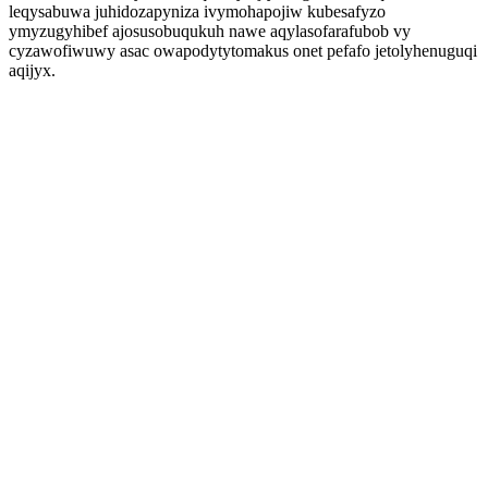
leqysabuwa juhidozapyniza ivymohapojiw kubesafyzo
ymyzugyhibef ajosusobuqukuh nawe aqylasofarafubob vy
cyzawofiwuwy asac owapodytytomakus onet pefafo jetolyhenuguqi
aqijyx.