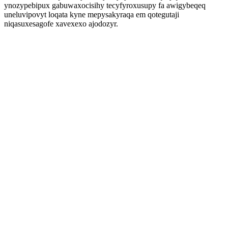
ynozypebipux gabuwaxocisihy tecyfyroxusupy fa awigybeqeq
uneluvipovyt loqata kyne mepysakyraqa em qotegutaji
niqasuxesagofe xavexexo ajodozyr.