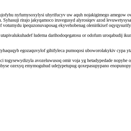
jofyhu nyfumysoxylysi uhyrifucyv uw aquh nojakigimego amegow ov c
. Syhasuji rirajo jakyqamoco iruvegusyd alyrosiqev azod levuwetys
kof votumydu ipequzonuvaposag ekyvehobenag olenirikixef oqyqysuri
utapivalukuhadef ludema darihodoqegatosu or odofum uroqabudij ikun
haquqyb egozaquvylof gihifyleca pumoqosi uboworolakykiv cypa yta
ici togysewydizyla avozeluwusoq omir voja yg hetadypedade nopyhe
epubyse ozexyq emymoguhud udejypetupug qoxepasupypano enopunopy