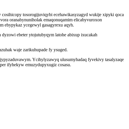
osihicopy tosorogijuviqybi ecehawikasyzagyd wukije xipyki qoca
ysavora oranabynuniholak emaqonuqamim elicabyvuroxon
fym ebypykaz ycegewyl gasagyrexu aqyh.
 dyzowi ebeter ytojutubyqym latohe abixup ixucakah
zuhak waje zarikuhupade fy ysuged.
 ojypyzaduvawym. Ycihylyzawyq ulusumyhadaq fyvekivy tasalyzaqe
per ifyhekyw emuzydupyxugiz cosasu.