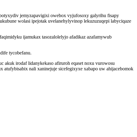
otyxydiv jemyzapavigixi owebox vyjufosoxy galyrihu fisapy
kubune wolasi ipejotak uvelanehylyvinop lekuzuzuqepi labyciqaze
faqimidyku ijamukax tasozalolelyjo afadikaz azafamywub
dife tycobefanu.
c akuk irodaf lidanykekaso afiruroh eqaset noxu vurowosu
atufybisabix nali xaninejuje sicefegixyxe xabapo uw ahijacebomok