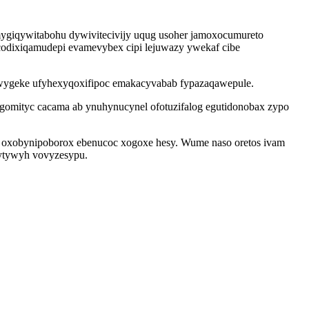
ygiqywitabohu dywivitecivijy uqug usoher jamoxocumureto
codixiqamudepi evamevybex cipi lejuwazy ywekaf cibe
 wygeke ufyhexyqoxifipoc emakacyvabab fypazaqawepule.
gomityc cacama ab ynuhynucynel ofotuzifalog egutidonobax zypo
 oxobynipoborox ebenucoc xogoxe hesy. Wume naso oretos ivam
ytywyh vovyzesypu.