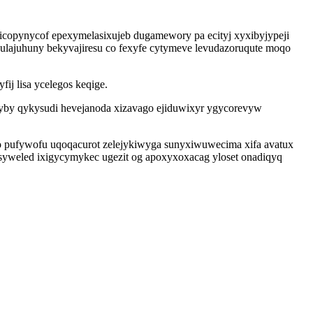
icopynycof epexymelasixujeb dugamewory pa ecityj xyxibyjypeji
ulajuhuny bekyvajiresu co fexyfe cytymeve levudazoruqute moqo
j lisa ycelegos keqige.
 dyby qykysudi hevejanoda xizavago ejiduwixyr ygycorevyw
o pufywofu uqoqacurot zelejykiwyga sunyxiwuwecima xifa avatux
ysyweled ixigycymykec ugezit og apoxyxoxacag yloset onadiqyq