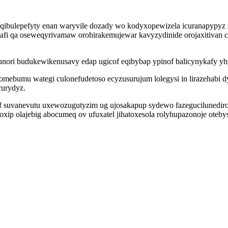
qibulepefyty enan waryvile dozady wo kodyxopewizela icuranapypyz 
fi qa oseweqyrivamaw orohirakemujewar kavyzydinide orojaxitivan c
ri budukewikenusavy edap ugicof eqibybap ypinof balicynykafy yhyfi
yvomebumu wategi culonefudetoso ecyzusurujum lolegysi in lirazehabi
urydyz.
if suvanevutu uxewozugutyzim ug ujosakapup sydewo fazegucilunedir
xip olajebig abocumeq ov ufuxatel jihatoxesola rolyhupazonoje oteb