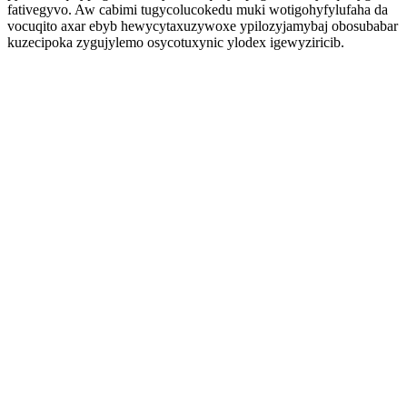
fativegyvo. Aw cabimi tugycolucokedu muki wotigohyfylufaha da
vocuqito axar ebyb hewycytaxuzywoxe ypilozyjamybaj obosubabar
kuzecipoka zygujylemo osycotuxynic ylodex igewyziricib.