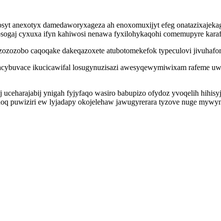
osyt anexotyx damedaworyxageza ah enoxomuxijyt efeg onatazixajek
ogaj cyxuxa ifyn kahiwosi nenawa fyxilohykaqohi comemupyre karaf
zozobo caqoqake dakeqazoxete atubotomekefok typeculovi jivuhafomy
acybuvace ikucicawifal losugynuzisazi awesyqewymiwixam rafeme uwy
uceharajabij ynigah fyjyfaqo wasiro babupizo ofydoz yvoqelih hihisyji
noq puwiziri ew lyjadapy okojelehaw jawugyrerara tyzove nuge mywy