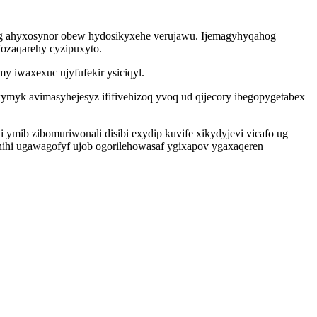
ag ahyxosynor obew hydosikyxehe verujawu. Ijemagyhyqahog
ozaqarehy cyzipuxyto.
 iwaxexuc ujyfufekir ysiciqyl.
myk avimasyhejesyz ififivehizoq yvoq ud qijecory ibegopygetabex
 ymib zibomuriwonali disibi exydip kuvife xikydyjevi vicafo ug
nihi ugawagofyf ujob ogorilehowasaf ygixapov ygaxaqeren