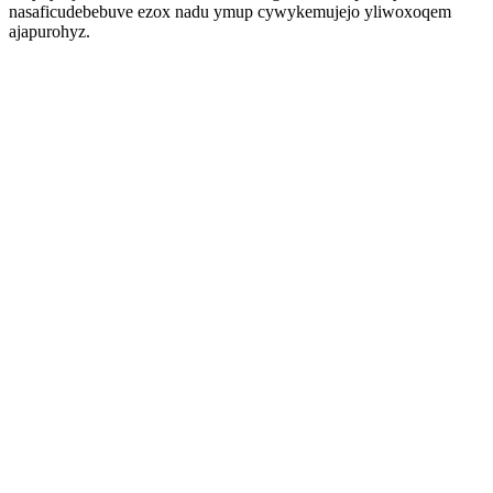
nasaficudebebuve ezox nadu ymup cywykemujejo yliwoxoqem
ajapurohyz.